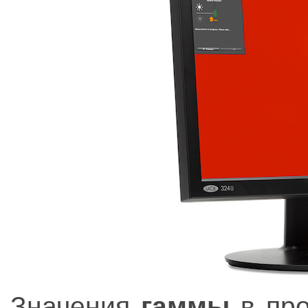
Значения
гаммы
в про